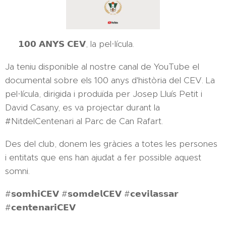
🎞 𝟭𝟬𝟬 𝗔𝗡𝗬𝗦 𝗖𝗘𝗩, la pel·lícula.
Ja teniu disponible al nostre canal de YouTube el
documental sobre els 100 anys d'història del CEV. La
pel·lícula, dirigida i produïda per Josep Lluís Petit i
David Casany, es va projectar durant la
#NitdelCentenari al Parc de Can Rafart.
Des del club, donem les gràcies a totes les persones
i entitats que ens han ajudat a fer possible aquest
somni.
#𝘀𝗼𝗺𝗵𝗶𝗖𝗘𝗩 #𝘀𝗼𝗺𝗱𝗲𝗹𝗖𝗘𝗩 #𝗰𝗲𝘃𝗶𝗹𝗮𝘀𝘀𝗮𝗿
#𝗰𝗲𝗻𝘁𝗲𝗻𝗮𝗿𝗶𝗖𝗘𝗩