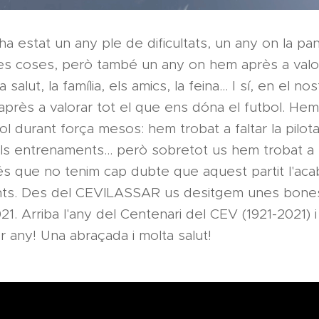
 estat un any ple de dificultats, un any on la p
es coses, però també un any on hem après a valor
 salut, la família, els amics, la feina... I sí, en el no
rès a valorar tot el que ens dóna el futbol. Hem
bol durant força mesos: hem trobat a faltar la pilot
 els entrenaments... però sobretot us hem trobat a f
 és que no tenim cap dubte que aquest partit l'ac
nts. Des del CEVILASSAR us desitgem unes bones
021. Arriba l'any del Centenari del CEV (1921-2021) 
or any! Una abraçada i molta salut!