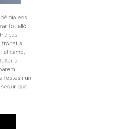
andèmia ens
ar tot allò
stre cas
 trobat a
a, el camp,
altar a
abarem
 festes i un
i segur que