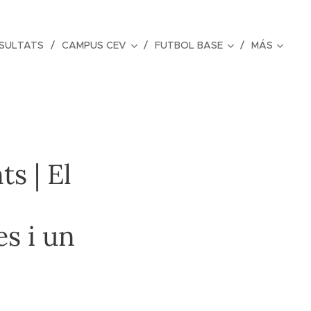
ESULTATS
CAMPUS CEV
FUTBOL BASE
MÁS
s | El
es i un