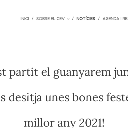
INICI
SOBRE EL CEV
NOTÍCIES
AGENDA I R
t partit el guanyarem junt
 desitja unes bones fest
millor any 2021!