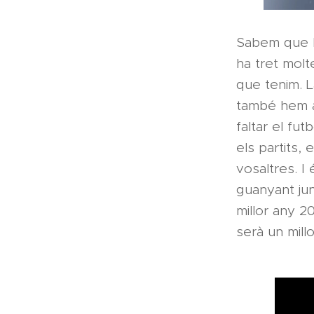
Sabem que ha
ha tret molt
que tenim. La
també hem ap
faltar el fut
els partits,
vosaltres. I
guanyant ju
millor any 2
serà un mill