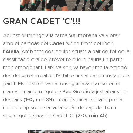
GRAN CADET 'C'!!!
Aquest diumenge a la tarda
Vallmorena
va vibrar
amb el partidàs del
Cadet 'C'
en front del líder,
l'Alella
. Amb tots dos equips situats a dalt de tot de la
classificació era de preveure que hi hauria un partit
molt emocionant. I així va ser, va haver molta emoció
des del xiulet inicial de l'àrbitre fins al darrer instant del
partit. Els nostres van aconseguir avançar-se en el
marcador amb un gol de
Pau Gordiola
just abans del
descans
(1-0, min 39)
. I només iniciar-se la represa,
un nou cop sobre la taula: golàs de cap de
Ton
i
segon gol del nostre Cadet 'C'
(2-0, min 45)
.