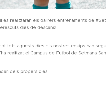
il es realitzaran els darrers entrenaments de #Set
erescuts dies de descans!
ant tots aquests dies els nostres equips han segu
s’ha realitzat el Campus de Futbol de Setmana San
ndari dels propers dies.
: