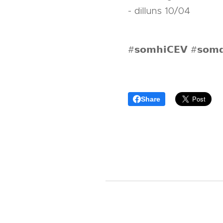
- dilluns 10/04
#𝘀𝗼𝗺𝗵𝗶𝗖𝗘𝗩 #𝘀𝗼𝗺𝗱𝗲
Share