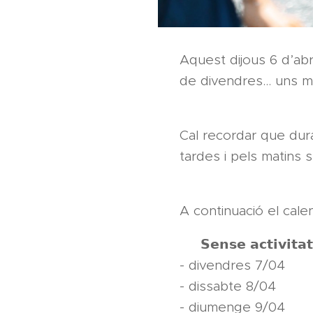
Aquest dijous 6 d’abr
de divendres… uns m
Cal recordar que dur
tardes i pels matins 
A continuació el cale
🗓️ 𝗦𝗲𝗻𝘀𝗲 𝗮𝗰𝘁𝗶𝘃𝗶𝘁𝗮𝘁
- divendres 7/04
- dissabte 8/04
- diumenge 9/04