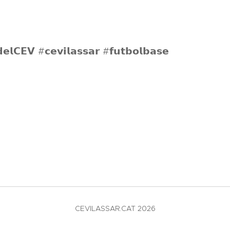
𝗹𝗖𝗘𝗩 #𝗰𝗲𝘃𝗶𝗹𝗮𝘀𝘀𝗮𝗿 #𝗳𝘂𝘁𝗯𝗼𝗹𝗯𝗮𝘀𝗲
CEVILASSAR.CAT 2026