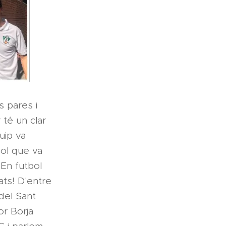
s pares i
 té un clar
uip va
ol que va
 En futbol
ats! D'entre
del Sant
or Borja