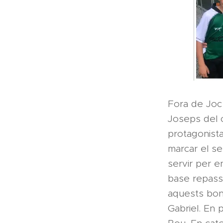
Fora de Joc 
Joseps del c
protagonista
marcar el s
servir per e
base repasse
aquests bons
Gabriel. En 