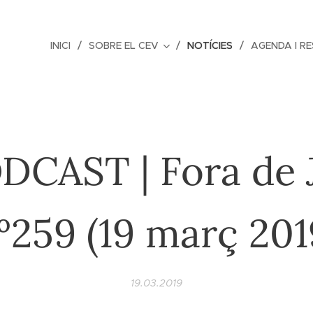
INICI
SOBRE EL CEV
NOTÍCIES
AGENDA I R
DCAST | Fora de 
º259 (19 març 201
19.03.2019