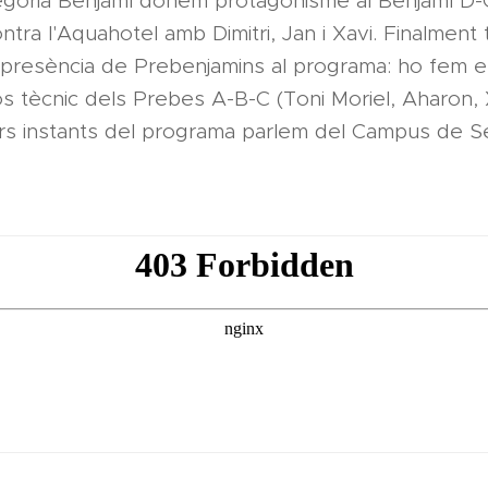
egoria Benjamí donem protagonisme al Benjamí D-G
ontra l'Aquahotel amb Dimitri, Jan i Xavi. Finalment
 presència de Prebenjamins al programa: ho fem e
os tècnic dels Prebes A-B-C (Toni Moriel, Aharon, X
ers instants del programa parlem del Campus de 