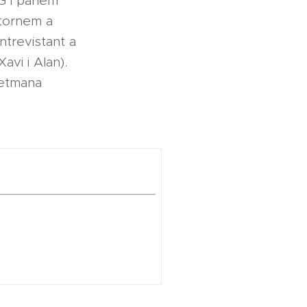
 i parlem
 tornem a
ntrevistant a
avi i Alan).
Setmana