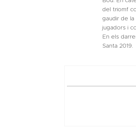
Bou. En cat
del triomf c
gaudir de la
jugadors i c
En els darr
Santa 2019.