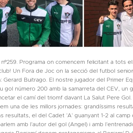
nº259. Programa on comencem felicitant a tots el
lub! Un Fora de Joc on la secció del futbol senior
: Gerard Buitrago. El nostre jugador del Primer Eq
eu gol número 200 amb la samarreta del CEV, un g
ncetar el camí del triomf davant La Salut Pere Gol.
m una de les millors jornades: grandíssims result
 resultats, el del Cadet 'A' guanyant 1-2 al camp 
parlem amb l'autor del gol (Angel) i amb l'entrenad