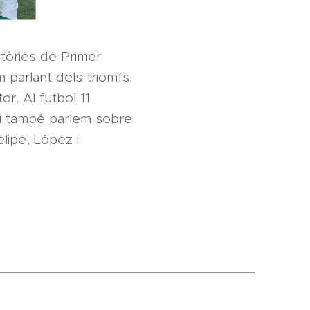
ctòries de Primer
m parlant dels triomfs
or. Al futbol 11
a i també parlem sobre
lipe, López i