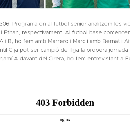
 306
. Programa on al futbol senior analitzem les vi
ni i Ethan, respectivament. Al futbol base comence
A i B, ho fem amb Marrero i Marc i amb Bernat i Ait
til C ja pot ser campió de lliga la propera jornad
njamí A davant del Cirera, ho fem entrevistant a Fe