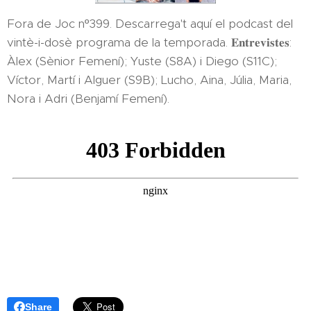
Fora de Joc nº399. Descarrega't aquí el podcast del
vintè-i-dosè programa de la temporada. 𝐄𝐧𝐭𝐫𝐞𝐯𝐢𝐬𝐭𝐞𝐬:
Àlex (Sènior Femení); Yuste (S8A) i Diego (S11C);
Víctor, Martí i Alguer (S9B); Lucho, Aina, Júlia, Maria,
Nora i Adri (Benjamí Femení).
Share